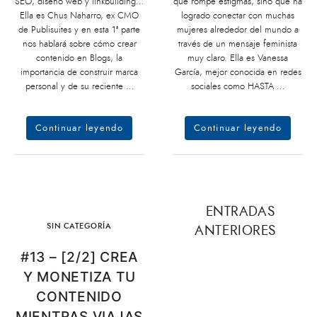
SEO, diseño web y linkbuilding…
que rompe estigmas, sino que ha
Ella es Chus Naharro, ex CMO
logrado conectar con muchas
de Publisuites y en esta 1ª parte
mujeres alrededor del mundo a
nos hablará sobre cómo crear
través de un mensaje feminista
contenido en Blogs, la
muy claro. Ella es Vanessa
importancia de construir marca
García, mejor conocida en redes
personal y de su reciente …
sociales como HASTA …
Continuar leyendo
Continuar leyendo
ENTRADAS
ANTERIORES
SIN CATEGORÍA
#13 – [2/2] CREA
Y MONETIZA TU
CONTENIDO
MIENTRAS VIAJAS