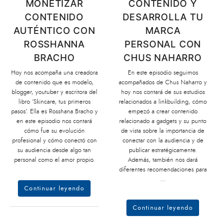
MONETIZAR
CONTENIDO Y
CONTENIDO
DESARROLLA TU
AUTÉNTICO CON
MARCA
ROSSHANNA
PERSONAL CON
BRACHO
CHUS NAHARRO
Hoy nos acompaña una creadora
En este episodio seguimos
de contenido que es modelo,
acompañados de Chus Naharro y
blogger, youtuber y escritora del
hoy nos contará de sus estudios
libro ‘Skincare, tus primeros
relacionados a linkbuilding, cómo
pasos’. Ella es Rosshana Bracho y
empezó a crear contenido
en este episodio nos contará
relacionado a gadgets y su punto
cómo fue su evolución
de vista sobre la importancia de
profesional y cómo conectó con
conectar con la audiencia y de
su audiencia desde algo tan
publicar estratégicamente.
personal como el amor propio.
Además, también nos dará
diferentes recomendaciones para
…
Continuar leyendo
Continuar leyendo