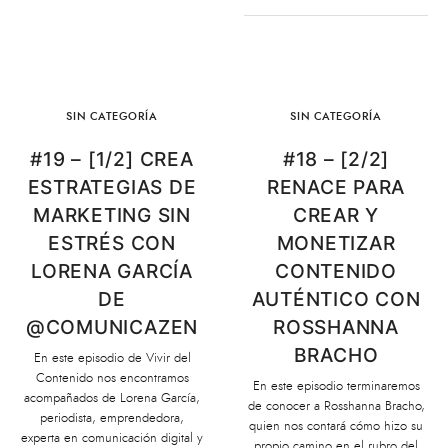
SIN CATEGORÍA
SIN CATEGORÍA
#19 – [1/2] CREA
#18 – [2/2]
ESTRATEGIAS DE
RENACE PARA
MARKETING SIN
CREAR Y
ESTRÉS CON
MONETIZAR
LORENA GARCÍA
CONTENIDO
DE
AUTÉNTICO CON
@COMUNICAZEN
ROSSHANNA
BRACHO
En este episodio de Vivir del
Contenido nos encontramos
En este episodio terminaremos
acompañados de Lorena García,
de conocer a Rosshanna Bracho,
periodista, emprendedora,
quien nos contará cómo hizo su
experta en comunicación digital y
propio camino en el rubro del