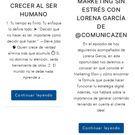
MARKETING SIN
CRECER AL SER
ESTRÉS CON
HUMANO
LORENA GARCÍA
1. Tu tiempo es finito. Tu enfoque
DE
lo define todo. ➤ “Decidir qué
@COMUNICAZEN
no hacer es tan importante como
decidir qué hacer.” —Steve Jobs
En el episodio de hoy
🧠 Quien crece de verdad
seguiremos acompañados de
elimina más que acumula.⏱ Si
Lorena García, en esta
no dominas tu atención, serás
oportunidad nos daremos a
herramienta de otros. 2. El
conocer en qué consiste el
mundo no te debe nada.
Marketing Slow y cómo encontrar
Aprende a …
la fórmula que puede hacer
funcionar tu estrategia digital.
Además, nos hablará sobre la
Continuar leyendo
importancia de generar contenido
teniendo en cuenta al cliente
ideal.
Continuar leyendo